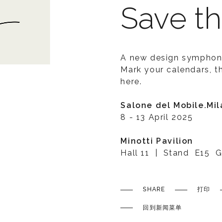
Save t
A new design symphony 
Mark your calendars, 
here.
Salone del Mobile.Mi
8 - 13 April 2025
Minotti Pavilion
Hall 11 | Stand E15
SHARE
打印
回到新闻菜单