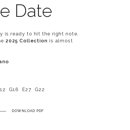
he Date
is ready to hit the right note.
the
2025 Collection
is almost
lano
 G12 G16 E27 G22
DOWNLOAD PDF