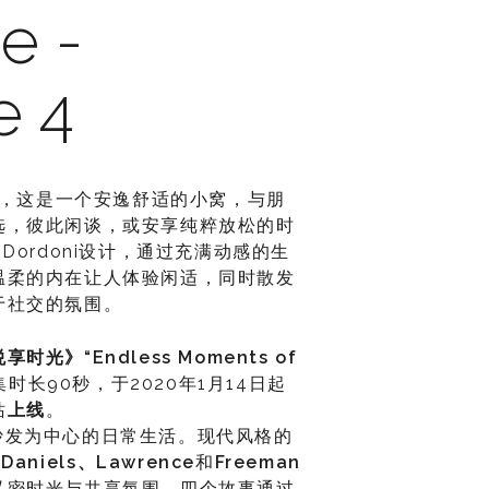
e -
e 4
，这是一个安逸舒适的小窝，与朋
选，彼此闲谈，或安享纯粹放松的时
fo Dordoni设计，通过充满动感的生
温柔的内在让人体验闲适，同时散发
于社交的氛围。
悦享时光》“
Endless Moments of
时长90秒，于2020年1月14日起
站
上线
。
沙发为中心的日常生活。现代风格的
、
Daniels
、
Lawrence
和
Freeman
私密时光与共享氛围。四个故事通过