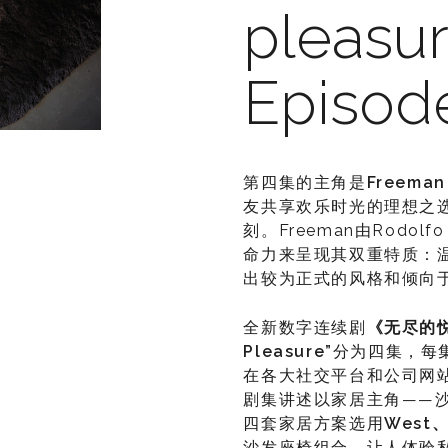
pleasur
Episod
第四集的主角是
Freeman
友共享欢乐时光的理想之
刻。Freeman由Rodol
命力来呈现其双重特质：
出较为正式的风格和倾向
全新数字连续剧
《无尽的
Pleasure
”
分为四集，每集
在各大社交平台和公司网
剧集讲述以家居主角——
四套家居方案选用
West
沙发座椅组合，让人体验