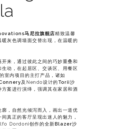
la
nnovations
马尼拉旗舰店
精致温馨
温暖灰色调墙面交替出现，在温暖的
隔开来，通过彼此之间的巧妙重叠和
加生动，在起居区、交谈区、用餐区
同的室内项目的主打产品，诸如
Connery
及Nendo设计的
Torii
沙
种方案进行演绎，强调其在家居和酒
轮廓，自然光倾泻而入，画出一道优
一间真正的客厅呈现出迷人的魅力，
o Dordoni创作的全新
Blazer
沙