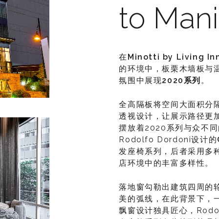
to Mani
在
Minotti by Living I
的环境中，板栗木墙板与
氛围中展现
2020
系列
。
全高隔板将空间大面积分
透视设计，让展示路径更
摆放着2020系列与众不
Rodolfo Dordoni设计的
发座椅系列，后者采用多
店环境中的丰富多样性。
落地窗勾勒出建筑四周的
美的弧线，在此背景下，
飘窗设计独具匠心，Rodolf