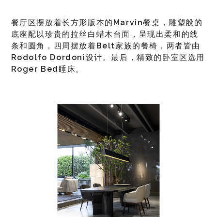
餐厅区摆放着长方形版本的
Marvin
餐桌，雕塑般的
底座配以珍贵的拉丝白蜡木台面，呈现出柔和的线
条和圆角，四周摆放着
Belt
家族的餐椅，两者皆由
Rodolfo Dordoni
设计。最后，精致的卧室区选用
Roger Bed
睡床。