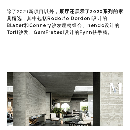
除了2021新项目以外，
展厅还展示了2020系列的家
具精选
，其中包括
Rodolfo Dordoni
设计的
Blazer
和
Connery
沙发座椅组合、
nendo
设计的
Torii
沙发、
GamFratesi
设计的
Fynn
扶手椅。