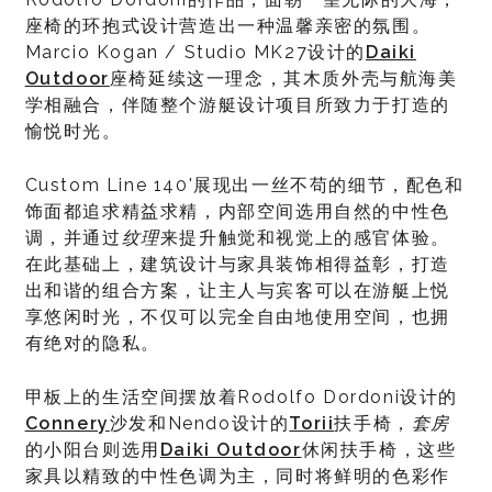
座椅的环抱式设计营造出一种温馨亲密的氛围。
Marcio Kogan / Studio MK27设计的
Daiki
Outdoor
座椅延续这一理念，其木质外壳与航海美
学相融合，伴随整个游艇设计项目所致力于打造的
愉悦时光。
Custom Line 140'展现出一丝不苟的细节，配色和
饰面都追求精益求精，内部空间选用自然的中性色
调，并通过
纹理
来提升触觉和视觉上的感官体验。
在此基础上，建筑设计与家具装饰相得益彰，打造
出和谐的组合方案，让主人与宾客可以在游艇上悦
享悠闲时光，不仅可以完全自由地使用空间，也拥
有绝对的隐私。
甲板上的生活空间摆放着Rodolfo Dordoni设计的
Connery
沙发和Nendo设计的
Torii
扶手椅，
套房
的小阳台则选用
Daiki Outdoor
休闲扶手椅，这些
家具以精致的中性色调为主，同时将鲜明的色彩作