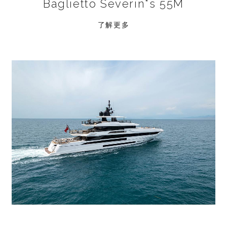
Baglietto Severin*s 55M
了解更多