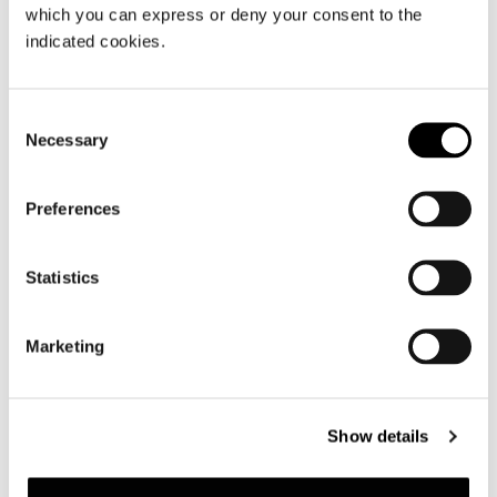
Dynamiq GTT 115 Hybrid
which you can express or deny your consent to the
indicated cookies.
了解更多
Consent
Necessary
Selection
Preferences
Statistics
Marketing
Show details