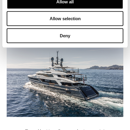
Yacht Tatiana V
Allow all
了解更多
Allow selection
Deny