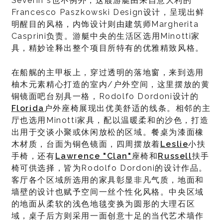
Severin*s也不例外，这艘游艇由来自意大利的
Francesco Paszkowski Design设计，呈现出鲜
明醒目的风格，内饰设计则由建筑师Margherita
Casprini负责。游艇中央的生活区选用Minotti家
具，精妙诠释出整个项目所特有的优雅精致风格。
在船艉的主甲板上，穿过透明的落地窗，来到选用
柚木元素精心打造的室内/户外空间，这里摆放的黄
铜镜面吧台别具一格，Rodolfo Dordoni设计的
Florida
户外座椅展现出优美舒适的线条。相邻的主
厅也选用Minotti家具，配以温暖柔和的沙色，打造
出用于交谈小聚或休闲放松的区域。餐桌为漆面橡
木材质，台面为铜色镜面，四周摆放着
Leslie
小扶
手椅，还有
Lawrence "Clan"
座椅和
Russell
扶手
椅可供选择，皆为Rodolfo Dordoni的设计作品。
客厅各个区域所选用的家具彰显非凡气质，地面和
墙壁的设计也赋予空间一丝个性化风格。中央区域
的地面从柔软的浅色地毯变换为圆形的大理石区
域，桌子后方则采用一面创意十足的当代艺术墙作