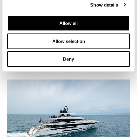
Show details
Allow all
Allow selection
Yacht Tatiana V
了解更多
Deny