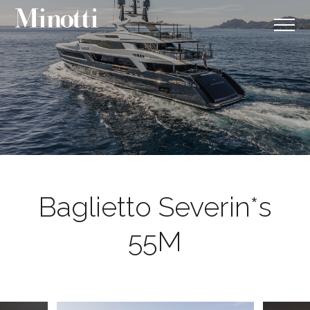
Baglietto Severin*s
55M