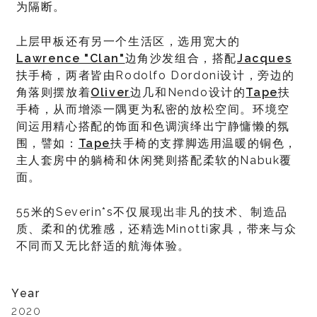
为隔断。
上层甲板还有另一个生活区，选用宽大的
Lawrence "Clan"
边角沙发组合，搭配
Jacques
扶手椅，两者皆由Rodolfo Dordoni设计，旁边的
角落则摆放着
Oliver
边几和Nendo设计的
Tape
扶
手椅，从而增添一隅更为私密的放松空间。环境空
间运用精心搭配的饰面和色调演绎出宁静慵懒的氛
围，譬如：
Tape
扶手椅的支撑脚选用温暖的铜色，
主人套房中的躺椅和休闲凳则搭配柔软的Nabuk覆
面。
55米的Severin*s不仅展现出非凡的技术、制造品
质、柔和的优雅感，还精选Minotti家具，带来与众
不同而又无比舒适的航海体验。
Year
2020