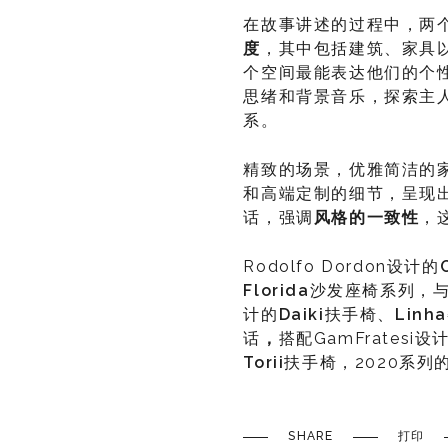
在故事讲述的过程中，两
度
，其中包括建筑、家具
个空间最能表达他们的个
思绪和背景音乐，探索主
系。
精致的场景，优雅简洁的
和高端定制的细节，呈现
话，强调
风格的一致性
，
Rodolfo Dordon设计的
Florida
沙发座椅系列，与Mar
计的
Daiki
扶手椅、
Linha
话
，
搭配GamFratesi设
Torii
扶手椅，2020系
SHARE
打印