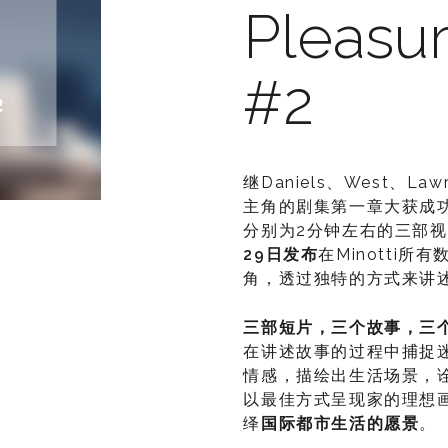
Pleasu
#2
继Daniels、West、La
主角的剧集第一章大获成
分别为2分钟左右的三部
29
日发布
在Minotti所
角，透过独特的方式来讲
三部短片，三个故事，三
在讲述故事的过程中捕捉
情感，描绘出生活场景，
以最佳方式呈现家的理想画面
绎
国际都市生活的愿景
。