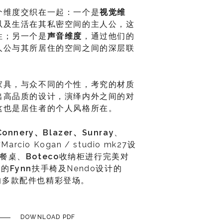
个维度交织在一起：一个是
视觉维
以及生活在其私密空间的主人公，这
性；另一个是
声音维度
，通过他们的
人公与其所居住的空间之间的深层联
家具，与众不同的个性，考究的材质
出高品质的设计，演绎内外之间的对
这也是居住者的个人风格所在。
Connery
、Blazer
、Sunray
、
cio Kogan / studio mk27设
餐桌、
Boteco
收纳柜进行完美对
计的
Fynn
扶手椅及Nendo设计的
列的多款配件也精彩登场。
DOWNLOAD PDF