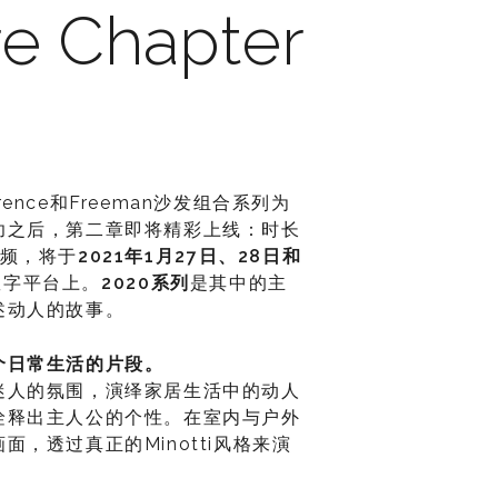
re Chapter
wrence和Freeman沙发组合系列为
功之后，第二章即将精彩上线：时长
视频，将于
2021
年1
月27
日、28
日和
有数字平台上。
2020
系列
是其中的主
述动人的故事。
个日常生活的片段。
迷人的氛围，演绎家居生活中的动人
诠释出主人公的个性。在室内与户外
，透过真正的Minotti风格来演