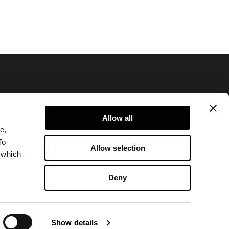
Allow all
e,
建议浏览隐私政策
To
Allow selection
Legal notice
 which
Corporate
Deny
Show details