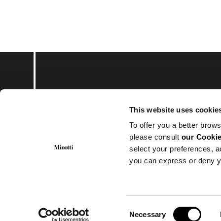
订阅实时资讯
This website uses cookie
To offer you a better brows
please consult
our Cookie
select your preferences, a
you can express or deny y
© Minotti 2024 。版权所有
Minotti SpA
Via Indipendenza, 152 – 20821 Meda (MB)
CF.: 00593650153 | P.I.: 00683370969
Numero REA : MB-871894
Consent
Cap. Soc. 1.000.000€ i.v.
Necessary
Selection