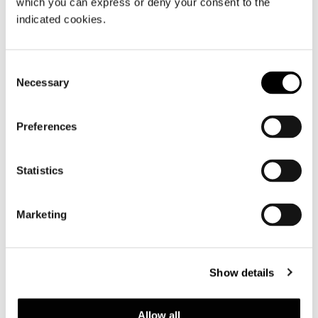
Technical Features
which you can express or deny your consent to the
indicated cookies.
PETIT FAUTEUIL DINING
Consent
Necessary
Selection
Preferences
Statistics
Marketing
Show details
Allow all