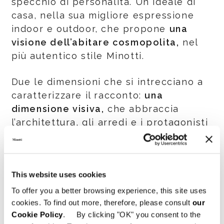
specchio di personalità. Un ideale di
casa, nella sua migliore espressione
indoor e outdoor, che propone
una
visione dell’abitare cosmopolita,
nel
più autentico stile Minotti.
Due le dimensioni che si intrecciano a
caratterizzare il racconto:
una
dimensione visiva,
che abbraccia
l’architettura, gli arredi e i protagonisti
che vivono il proprio spazio intimo, uno
spazio che esprime al meglio la loro
personalità, e
una dimensione sonora
This website uses cookies
che, attraverso il flusso dei loro
pensieri e la musica di sottofondo,
To offer you a better browsing experience, this site uses
invita a scoprire il legame profondo tra
cookies. To find out more, therefore, please consult
our
Cookie Policy
. By clicking "OK" you consent to the
i protagonisti e lo spazio che abitano.