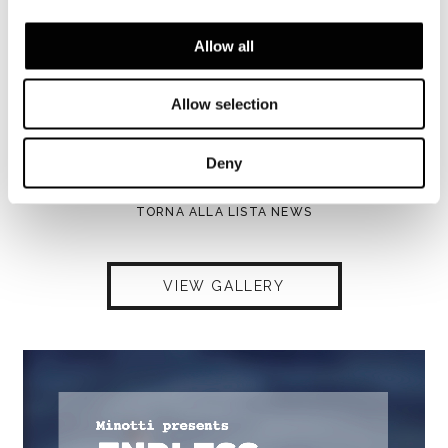
poltrone
Fynn
e
Torii
, rispettivamente
di GamFratesi e Nendo, unitamente agli
Allow all
altri complementi della 2020
Collection.
Allow selection
Deny
SHARE
STAMPA
DOWNLOAD PDF
TORNA ALLA LISTA NEWS
VIEW GALLERY