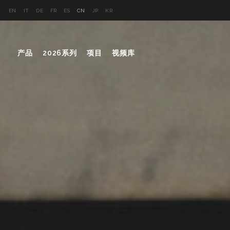
EN
IT
DE
FR
ES
CN
JP
KR
产品
2026系列
项目
视频库