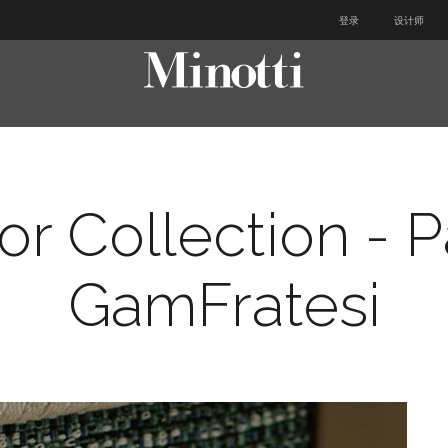
登录
设计师
r Collection - P
GamFratesi