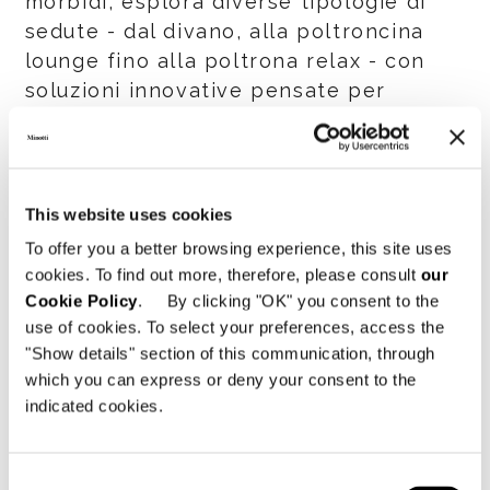
morbidi, esplora diverse tipologie di
sedute - dal divano, alla poltroncina
lounge fino alla poltrona relax - con
soluzioni innovative pensate per
abitare sia contesti residenziali che
Hospitality.
Il racconto dei sistemi di seduta prende
This website uses cookies
forma in entrambi i volumi attraverso
To offer you a better browsing experience, this site uses
un’ampia photogallery, volta ad
cookies. To find out more, therefore, please consult
our
esaltarne l’estrema versatilità in
Cookie Policy
. By clicking "OK" you consent to the
contesti di gusto diverso, oltre a
use of cookies. To select your preferences, access the
sezioni tecniche con disegni ed
"Show details" section of this communication, through
which you can express or deny your consent to the
informazioni dettagliate sul prodotto e
indicated cookies.
sui materiali, a supporto della
progettazione.
Consent