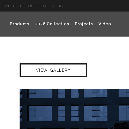
EN
IT
DE
FR
ES
CN
JP
KR
Products
2026 Collection
Projects
Video
VIEW GALLERY