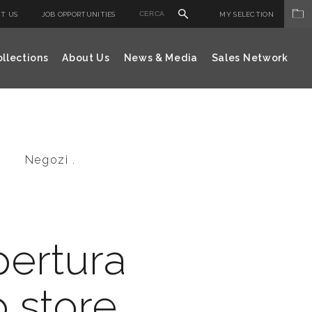
T US
JOB OPPORTUNITIES
MY SELECTION
llections
About Us
News & Media
Sales Network
Negozi .
pertura
p store