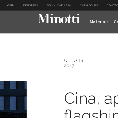
LOGIN
DESIGNERS
DOWNLOAD AREA
CATALOGUES
CONTAC
Materials
Co
OTTOBRE
2017
Cina, a
flagshi