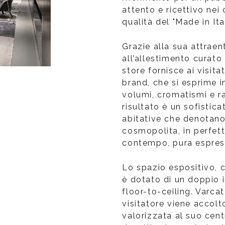
attento e ricettivo nei
qualità del "Made in Ita
Grazie alla sua attraen
all’allestimento curato
store fornisce ai visit
brand, che si esprime i
volumi, cromatismi e ra
risultato è un sofistica
abitative che denotano
cosmopolita, in perfett
contempo, pura espress
Lo spazio espositivo, 
è dotato di un doppio 
floor-to-ceiling. Varcat
visitatore viene accolt
valorizzata al suo cen