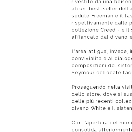
rivestito da una boiser
alcuni best-seller dell’
sedute Freeman e il t
rispettivamente dalle p
collezione Creed - e il
affiancato dal divano e
L’area attigua, invece, 
convivialità e al dialo
composizioni del siste
Seymour collocate fac
Proseguendo nella visit
dello store, dove si s
delle più recenti collez
divano White e il sist
Con l’apertura del mon
consolida ulteriorment