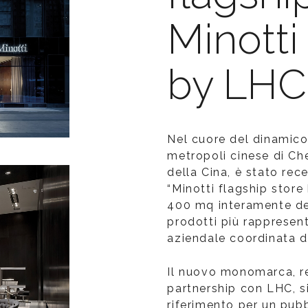
Minott
by LHC
Nel cuore del dinamico 
metropoli cinese di Ch
della Cina, è stato rec
“Minotti flagship store
400 mq interamente de
prodotti più rappresent
aziendale coordinata 
Il nuovo monomarca, re
partnership con LHC, s
riferimento per un pub