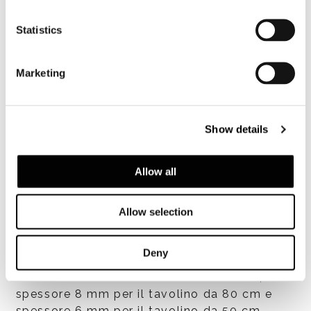
Statistics
Marketing
Finiture piano
Show details
MDF, spessore 22 mm, sagomato, laccato
lucido Sand o Fango; MDF, spessore 22 mm,
sagomato, impiallacciato ebano composto
Allow all
verniciato poliestere trasparente brillante.
Allow selection
Deny
Base
Realizzata in metallo verniciato Bronzo,
spessore 8 mm per il tavolino da 80 cm e
spessore 6 mm per il tavolino da 50 cm.