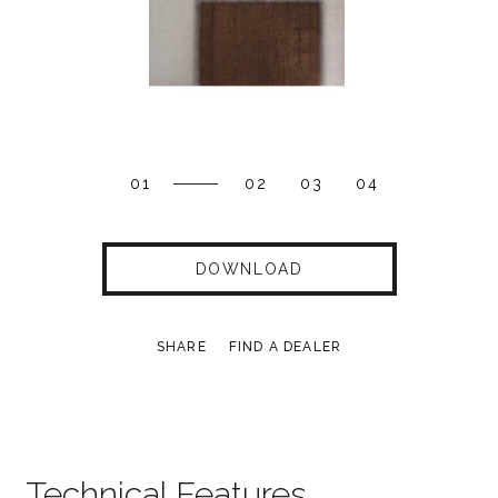
01
02
03
04
DOWNLOAD
SHARE
FIND A DEALER
Technical Features