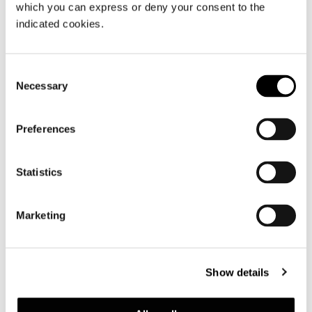
which you can express or deny your consent to the
01
02
indicated cookies.
DOWNLOAD
Consent
Necessary
Selection
SHARE
FIND A DEALER
Preferences
Statistics
Technical Features
Marketing
POLTRONCINA DINING 67 CM
Show details