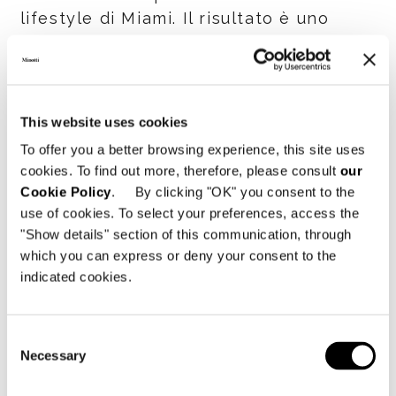
lifestyle di Miami. Il risultato è uno
spazio dal gusto sofisticato e
cosmopolita, in perfetta sintonia con lo
spirito del luogo e lo stile Minotti.
This website uses cookies
A fare gli onori di casa insieme alla
To offer you a better browsing experience, this site uses
famiglia Hakakian, Renato, Roberto,
cookies. To find out more, therefore, please consult
our
Alessandro e Susanna Minotti, Paolo
Cookie Policy
. By clicking "OK" you consent to the
Nardini, General Sales Manager
use of cookies. To select your preferences, access the
dell’azienda e l’architetto Rodolfo
"Show details" section of this communication, through
Dordoni.
which you can express or deny your consent to the
indicated cookies.
SHARE
STAMPA
DOWNLOAD PDF
Consent
TORNA ALLA LISTA NEWS
Necessary
Selection