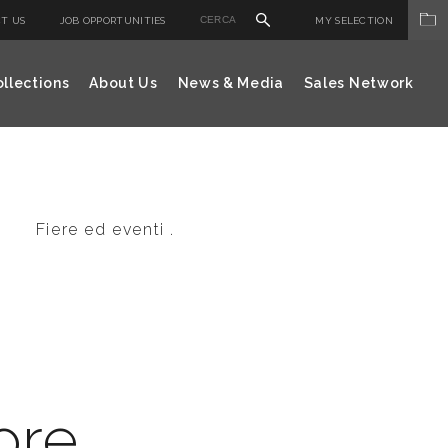
T US
JOB OPPORTUNITIES
MY SELECTION
llections
About Us
News & Media
Sales Network
Fiere ed eventi .
ore,