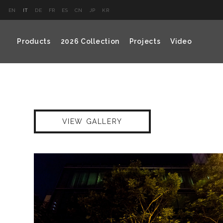
EN
IT
DE
FR
ES
CN
JP
KR
Products
2026 Collection
Projects
Video
VIEW GALLERY