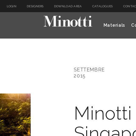
LOGIN
DESIGNERS
DOWNLOAD AREA
CATALOGUES
CONTAC
Materials
Co
SETTEMBRE
2015
Minotti
Singap