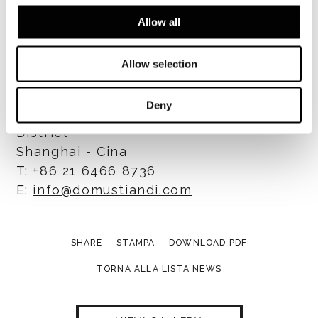
clientela che ricerca l’unicità e la
qualità del design Made in Italy.
Allow all
Allow selection
Minotti Shanghai by Domus Tiandi
Deny
No.151 Jianguo West Road, Huangpu
District
Shanghai - Cina
T: +86 21 6466 8736
E:
info@domustiandi.com
SHARE
STAMPA
DOWNLOAD PDF
TORNA ALLA LISTA NEWS