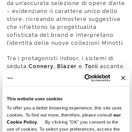
da un’accurata selezione di opere d’arte
– evidenziano il carattere unico dello
store, ricreando atmosfere suggestive
che riflettono la progettualità
sofisticata del brand e interpretano
l’identità delle nuove collezioni Minotti.
Tra i protagonisti indoor, i sistemi di
seduta
Connery
,
Blazer
e
Torii
accanto
ai progetti firmati da Marcio Kogan e
GamFratesi che perfettamente
esprimono la dimensione cosmopolita
del progetto Minotti, trasversale nello
This website uses cookies
stile e nel linguaggio, traducendo
To offer you a better browsing experience, this site uses
l’incontro ben concertato tra diverse
cookies. To find out more, therefore, please consult
our
culture del design.
Cookie Policy
. By clicking "OK" you consent to the
use of cookies. To select your preferences, access the