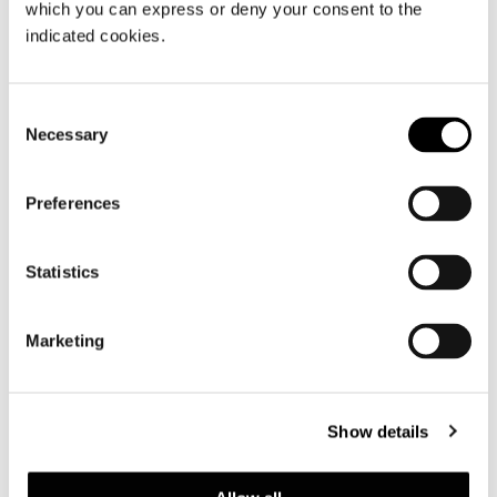
which you can express or deny your consent to the
の美学とフィロソフィーを洗練された形で表
indicated cookies.
現する存在として確立されました。ここで
は、均衡と探求が現代的な住まいの体験とな
り、細部に至るまで Minotti のタイムレスな
Consent
Necessary
ヴィジョンを伝えています。
Selection
Preferences
Minotti Budapest by Code
Statistics
Liberty Square 13
1054 Budapest - Hungary
Marketing
電話番号: +36 1 267 0312
Eメール: info@minottibudapest.com
Show details
共有
印刷
DOWNLOAD PDF