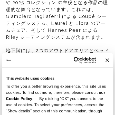
や 2025 コレクション の主役となる作品の理
想的な舞台となっています。これには、
Giampiero Tagliaferri による Coupé シー
ティングシステム、Laurel と Libra のアー
ムチェア、そして Hannes Peer による
Riley シーティングシステムが含まれます。
地下階には、2つのアウトドアエリアとベッド
ルームスペースが広がり、統一された素材感
を持つ建築コンテクストの中に配されていま
す。ヴォールト天井、レンガむき出しの壁の
ニッチ、木材仕上げの壁面が、温かみと本物
This website uses cookies
らしさのある雰囲気を醸し出し、Minotti の
To offer you a better browsing experience, this site uses
アイデンティティがエレガントかつ一貫性を
cookies. To find out more, therefore, please consult
our
持って体現されています。
Cookie Policy
. By clicking "OK" you consent to the
use of cookies. To select your preferences, access the
"Show details" section of this communication, through
Minotti Budapest by Code は、ブランド