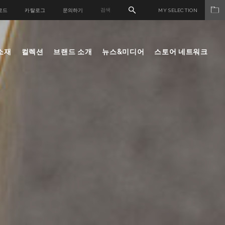
로드
카탈로그
문의하기
MY SELECTION
소재
컬렉션
브랜드 소개
뉴스&미디어
스토어 네트워크