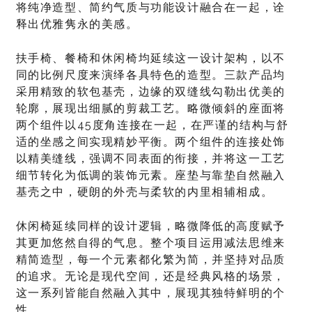
将纯净造型、简约气质与功能设计融合在一起，诠
释出优雅隽永的美感。
扶手椅、餐椅和休闲椅均延续这一设计架构，以不
同的比例尺度来演绎各具特色的造型。三款产品均
采用精致的软包基壳，边缘的双缝线勾勒出优美的
轮廓，展现出细腻的剪裁工艺。略微倾斜的座面将
两个组件以45度角连接在一起，在严谨的结构与舒
适的坐感之间实现精妙平衡。两个组件的连接处饰
以精美缝线，强调不同表面的衔接，并将这一工艺
细节转化为低调的装饰元素。座垫与靠垫自然融入
基壳之中，硬朗的外壳与柔软的内里相辅相成。
休闲椅延续同样的设计逻辑，略微降低的高度赋予
其更加悠然自得的气息。整个项目运用减法思维来
精简造型，每一个元素都化繁为简，并坚持对品质
的追求。无论是现代空间，还是经典风格的场景，
这一系列皆能自然融入其中，展现其独特鲜明的个
性。