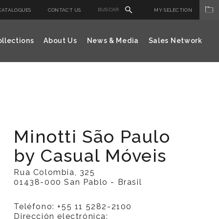
CATALOGUES
CONTACT US
MY SELECTION
llections
About Us
News & Media
Sales Network
Minotti São Paulo
by Casual Móveis
Rua Colombia, 325
01438-000 San Pablo - Brasil
Teléfono: +55 11 5282-2100
Dirección electrónica: