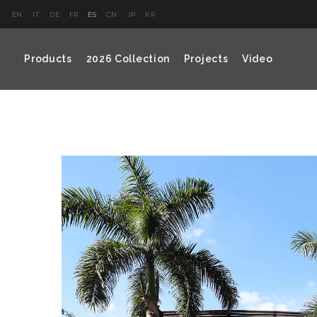
EN
IT
DE
FR
ES
CN
JP
KR
Products
2026 Collection
Projects
Video