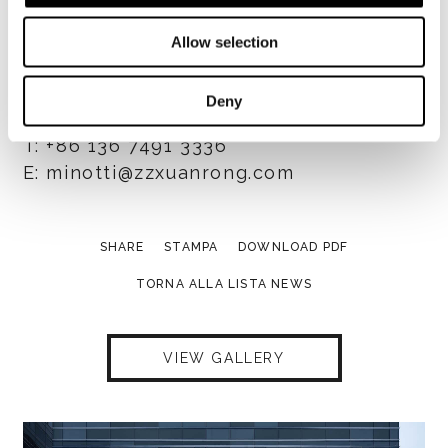
Minotti Zhengzhou by Xuanrong
Allow selection
Yellow River Pearl Plaza, Ruyi West
Road, Jinshui District,
Deny
Zhengzhou City, Henan Province - Cina
T: +86 136 7491 3336
E: minotti@zzxuanrong.com
SHARE
STAMPA
DOWNLOAD PDF
TORNA ALLA LISTA NEWS
VIEW GALLERY