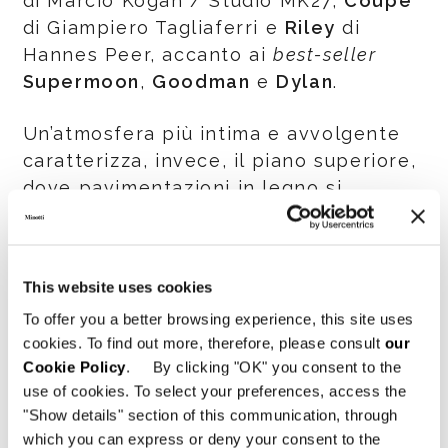
di Marcio Kogan / Studio MK27,
Coupé
di Giampiero Tagliaferri e
Riley
di
Hannes Peer, accanto ai
best-seller
Supermoon
,
Goodman
e
Dylan
.
Un’atmosfera più intima e avvolgente
caratterizza, invece, il piano superiore,
dove pavimentazioni in legno si
alternano ai toni chiari del travertino e
insieme fanno da sfondo alle
ambientazioni dedicate ai sistemi
This website uses cookies
modulari
Yves
di Hannes Peer,
To offer you a better browsing experience, this site uses
Horizonte
di Marcio Kogan / Studio
cookies. To find out more, therefore, please consult
our
MK27 e
Twiggy
di Rodolfo Dordoni.
Cookie Policy
. By clicking "OK" you consent to the
use of cookies. To select your preferences, access the
Una scultorea scala curva,
"Show details" section of this communication, through
completamente rivestita in acciaio,
which you can express or deny your consent to the