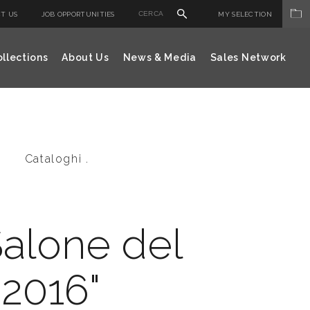
T US
JOB OPPORTUNITIES
MY SELECTION
llections
About Us
News & Media
Sales Network
Cataloghi .
Salone del
2016"