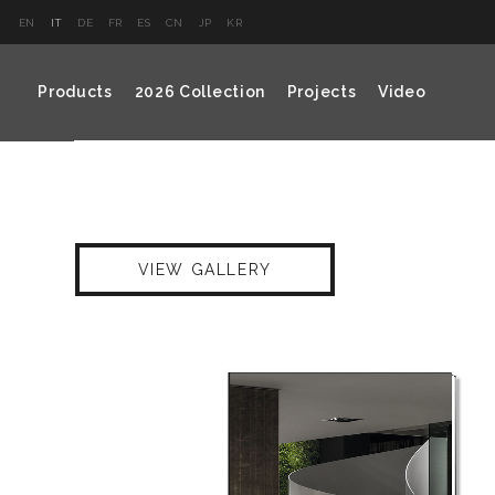
EN
IT
DE
FR
ES
CN
JP
KR
Products
2026 Collection
Projects
Video
VIEW GALLERY