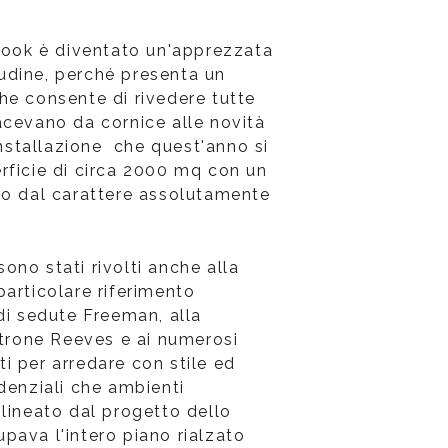
 book è diventato un'apprezzata
udine, perché presenta un
he consente di rivedere tutte
acevano da cornice alle novità
'installazione che quest'anno si
rficie di circa 2000 mq con un
to dal carattere assolutamente
no stati rivolti anche alla
articolare riferimento
di sedute Freeman, alla
ltrone Reeves e ai numerosi
i per arredare con stile ed
denziali che ambienti
olineato dal progetto dello
pava l'intero piano rialzato