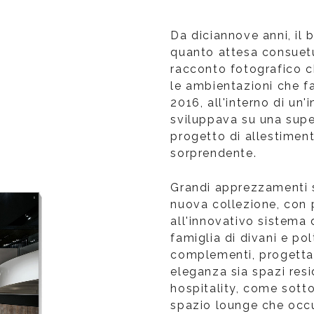
Da diciannove anni, il
quanto attesa consuet
racconto fotografico c
le ambientazioni che f
2016, all'interno di un
sviluppava su una supe
progetto di allestimen
sorprendente.
Grandi apprezzamenti so
nuova collezione, con p
all'innovativo sistema 
famiglia di divani e po
complementi, progettat
eleganza sia spazi resi
hospitality, come sott
spazio lounge che occu