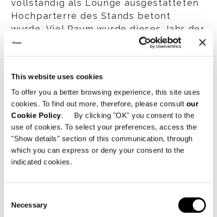
vollständig als Lounge ausgestatteten
Hochparterre des Stands betont
wurde. Viel Raum wurde dieses Jahr der
Präsentation der neuen Outdoor-
Kollektion gewidmet, die um die Serien
Indiana und Virginia bereichert wurde,
This website uses cookies
beide gekennzeichnet durch die
To offer you a better browsing experience, this site uses
kostbare Verarbeitung der Struktur aus
cookies. To find out more, therefore, please consult
our
massivem Iroko-Holz. Die raffinierte
Cookie Policy
. By clicking "OK" you consent to the
Ästhetik, der die gesamte Kollektion
use of cookies. To select your preferences, access the
durchziehende Leitfaden, wird auch im
"Show details" section of this communication, through
Video dokumentiert, das dem Book
which you can express or deny your consent to the
beiliegt.
indicated cookies.
Consent
SHARE
DRUCKEN
DOWNLOAD PDF
Necessary
Selection
ZURÜCK ZU NEWS