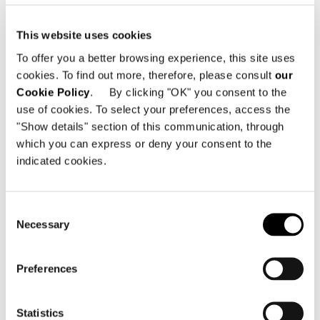
Per rappresentare in modo efficace e
sintetico tutte le finiture disponibili,
This website uses cookies
abbiamo provveduto a realizzare anche
To offer you a better browsing experience, this site uses
un apposito campionario denominato
cookies. To find out more, therefore, please consult
our
“The White Tray Top finishes”.
Cookie Policy
. By clicking "OK" you consent to the
use of cookies. To select your preferences, access the
"Show details" section of this communication, through
SHARE
STAMPA
DOWNLOAD PDF
which you can express or deny your consent to the
TORNA ALLA LISTA NEWS
indicated cookies.
Consent
VIEW GALLERY
Necessary
Selection
Preferences
Statistics