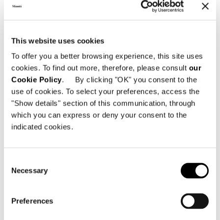
affascinanti ambientazioni delle
immagini della campagna pubblicitaria,
che viene diffusa in Germania
This website uses cookies
attraverso i mezzi più autorevoli e
To offer you a better browsing experience, this site uses
prestigiosi.
cookies. To find out more, therefore, please consult
our
Cookie Policy
. By clicking "OK" you consent to the
use of cookies. To select your preferences, access the
"Show details" section of this communication, through
which you can express or deny your consent to the
SHARE
STAMPA
DOWNLOAD PDF
indicated cookies.
TORNA ALLA LISTA NEWS
Consent
Necessary
Selection
VIEW GALLERY
Preferences