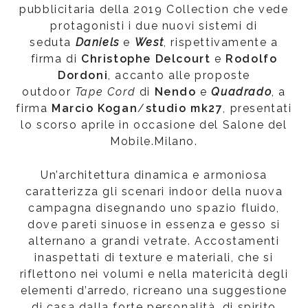
pubblicitaria della 2019 Collection che vede
protagonisti i due nuovi sistemi di
seduta
Daniels
e
West
, rispettivamente a
firma di
Christophe Delcourt
e
Rodolfo
Dordoni
, accanto alle proposte
outdoor
Tape
Cord
di
Nendo
e
Quadrado
, a
firma
Marcio Kogan
/
studio mk27
, presentati
lo scorso aprile in occasione del Salone del
Mobile.Milano.
Un’architettura dinamica e armoniosa
caratterizza gli scenari indoor della nuova
campagna disegnando uno spazio fluido,
dove pareti sinuose in essenza e gesso si
alternano a grandi vetrate. Accostamenti
inaspettati di texture e materiali, che si
riflettono nei volumi e nella matericità degli
elementi d’arredo, ricreano una suggestione
di casa dalla forte personalità, di spirito