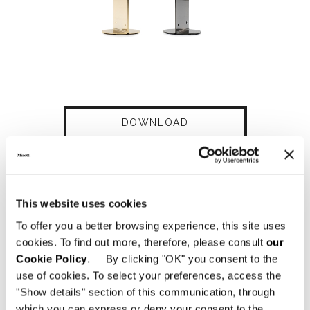
DOWNLOAD
SHARE
FIND A DEALER
This website uses cookies
To offer you a better browsing experience, this site uses
cookies. To find out more, therefore, please consult
our
Technical Features
Cookie Policy
. By clicking "OK" you consent to the
use of cookies. To select your preferences, access the
"Show details" section of this communication, through
which you can express or deny your consent to the