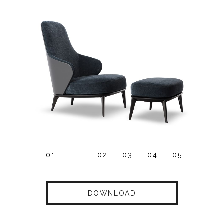
01
02
03
04
05
DOWNLOAD