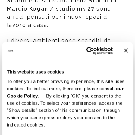
Studio
e la scrivania
Linha Studio
di
Marcio Kogan
/
studio mk 27
sono
arredi pensati per i nuovi spazi di
lavoro a casa.
I diversi ambienti sono scanditi da
grandi portali in black mirror e sistemi
di lamelle rotanti laccate in una calda
nuance “Warm Grey”, che fungono da
This website uses cookies
elegante filtro tra i vari setting.
To offer you a better browsing experience, this site uses
Un nuovo allestimento che trasmette la
cookies. To find out more, therefore, please consult
our
Cookie Policy
. By clicking "OK" you consent to the
cura dei dettagli del brand, con una
use of cookies. To select your preferences, access the
forte attenzione al lifestyle: una design
"Show details" section of this communication, through
destination che rispetta appieno lo
which you can express or deny your consent to the
stile Minotti.
indicated cookies.