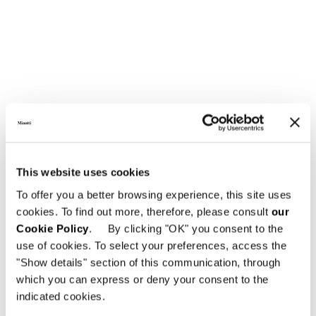
This website uses cookies
To offer you a better browsing experience, this site uses
cookies. To find out more, therefore, please consult
our
Struttura
Cookie Policy
. By clicking "OK" you consent to the
Telaio in acciaio inox, verniciato a polvere
use of cookies. To select your preferences, access the
poliestere per esterno nel colore Bronzo
"Show details" section of this communication, through
lucido. La struttura in acciaio inox è rivestita
which you can express or deny your consent to the
da un filato di polipropilene intrecciato
indicated cookies.
Taslan (processo di testurizzazione a getto
d’aria), Ø 8 mm. Il filato è disponibile nei