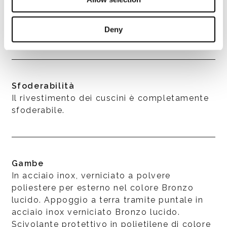
seduta e schienale sono uniti tra loro mezzo
cerniera e sono fissati alla struttura tramite
Deny
alamari in teak.
Sfoderabilità
Il rivestimento dei cuscini è completamente
sfoderabile.
Gambe
In acciaio inox, verniciato a polvere
poliestere per esterno nel colore Bronzo
lucido. Appoggio a terra tramite puntale in
acciaio inox verniciato Bronzo lucido.
Scivolante protettivo in polietilene di colore