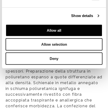
Show details
VEDI TUTTI
Allow all
Allow selection
Deny
Struttura
Sedile in legno multistrato di differenti
spessori. Preparazione della struttura in
poliuretano espanso a quote differenziate ad
alta densità. Schienale in metallo annegato
in schiuma poliuretanica ignifuga e
successivamente rivestito con fibra
accoppiata traspirante e anallergica che
conferisce morbidezza. La confezione del