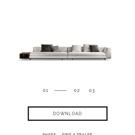
01
02
03
DOWNLOAD
SHARE
FIND A DEALER