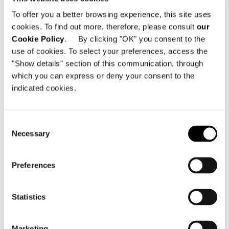
To offer you a better browsing experience, this site uses
cookies. To find out more, therefore, please consult
our
Cookie Policy
. By clicking "OK" you consent to the
use of cookies. To select your preferences, access the
"Show details" section of this communication, through
which you can express or deny your consent to the
indicated cookies.
Consent
Necessary
Selection
Preferences
Struttura
Schienale in tubolare di acciaio inox
Statistics
verniciato color Bronzo con finitura lucida
anti-touch rivestito con filato di
polipropilene intrecciato nei colori Écru,
Marketing