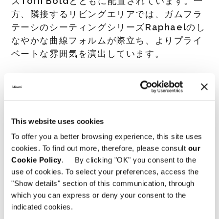
ズ
Torii Bold
とともに配置されています。一
方、隣接するリビングエリアでは、ガムフラ
テーシのシーティングシリーズ
Raphael
のし
なやかな曲線フォルムが際立ち、よりプライ
ベートな雰囲気を演出しています。
カラーパレットは、ブラウンの濃い色調や、
ホワイト、ベージュグレー、ベージュの柔ら
かな色調に、ゴールドとブロンズのアクセン
トカラーが加わり、クラシシズムとコンテン
This website uses cookies
ポラリティが調和した洗練された空間を作り
To offer you a better browsing experience, this site uses
出しています。
cookies. To find out more, therefore, please consult
our
Cookie Policy
. By clicking "OK" you consent to the
use of cookies. To select your preferences, access the
"Show details" section of this communication, through
Minotti Berlin by Herrendorf
which you can express or deny your consent to the
indicated cookies.