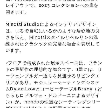
レイアウトで、
2023 コレクション
への扉を
開きます。
Minotti Studio
によるインテリアデザイン
は、まるで自宅にいるかのような居心地の良
さを伝え、Minottiスタイルとベルリンの洗
練されたクラシックの完璧な融合を表現して
います。
2フロアで構成された展示スペースは、ブラン
ドの最新作の理想的な舞台です。1階には、リ
ーツェンブルガー通りを見渡せるリビングエ
リアがあり、モジュラーシーティングシステ
ム
Dylan Low
とコーヒーテーブル
Brady
（ど
ちらもロドルフォ・ドルドーニによるデザイ
ン）が、nendoの快適なシーティングシリー