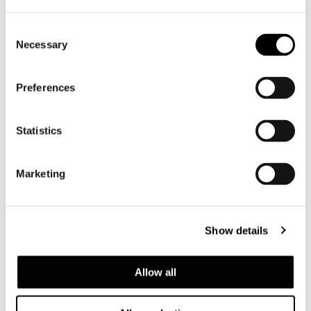
Lietzenburger Str. 99
10707 Berlin - Germany
Consent
T: +49 30 755 4204 56
Necessary
Selection
E: mail@minotti-berlin.de
Preferences
共有
印刷
DOWNLOAD PDF
Statistics
ニュース一覧に戻る
Marketing
VIEW GALLERY
Show details
Allow all