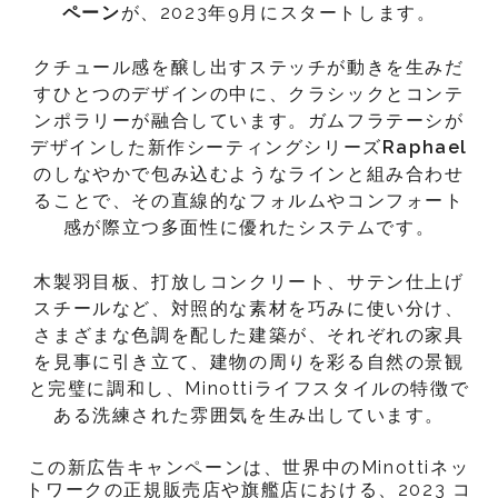
ペーン
が、2023年9月にスタートします。
クチュール感を醸し出すステッチが動きを生みだ
すひとつのデザインの中に、クラシックとコンテ
ンポラリーが融合しています。ガムフラテーシが
デザインした新作シーティングシリーズ
Raphael
のしなやかで包み込むようなラインと組み合わせ
ることで、その直線的なフォルムやコンフォート
感が際立つ多面性に優れたシステムです。
木製羽目板、打放しコンクリート、サテン仕上げ
スチールなど、対照的な素材を巧みに使い分け、
さまざまな色調を配した建築が、それぞれの家具
を見事に引き立て、建物の周りを彩る自然の景観
と完璧に調和し、Minottiライフスタイルの特徴で
ある洗練された雰囲気を生み出しています。
この新広告キャンペーンは、世界中のMinottiネッ
トワークの正規販売店や旗艦店における、2023 コ