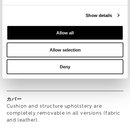
covered in a breathable heat-bonded quilted
fibre casing laminated to white
Show details
hypoallergenic cotton fabric that lends
fluffy softness.
Allow all
クッション
Allow selection
Seat cushion padded with heat-bonded fibre
with core insert in high-resilience
Deny
polyurethane foam laminated to white
hypoallergenic cotton fabric.
カバー
Cushion and structure upholstery are
completely removable in all versions (fabric
and leather).