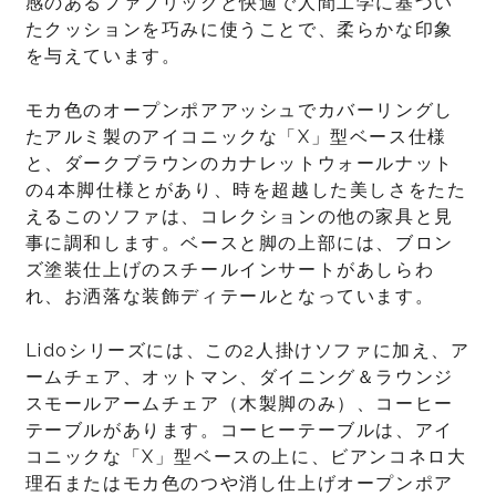
感のあるファブリックと快適で人間工学に基づい
たクッションを巧みに使うことで、柔らかな印象
を与えています。
モカ色のオープンポアアッシュでカバーリングし
たアルミ製のアイコニックな「X」型ベース仕様
と、ダークブラウンのカナレットウォールナット
の4本脚仕様とがあり、時を超越した美しさをたた
えるこのソファは、コレクションの他の家具と見
事に調和します。ベースと脚の上部には、ブロン
ズ塗装仕上げのスチールインサートがあしらわ
れ、お洒落な装飾ディテールとなっています。
Lidoシリーズには、この2人掛けソファに加え、ア
ームチェア、オットマン、ダイニング＆ラウンジ
スモールアームチェア（木製脚のみ）、コーヒー
テーブルがあります。コーヒーテーブルは、アイ
コニックな「X」型ベースの上に、ビアンコネロ大
理石またはモカ色のつや消し仕上げオープンポア