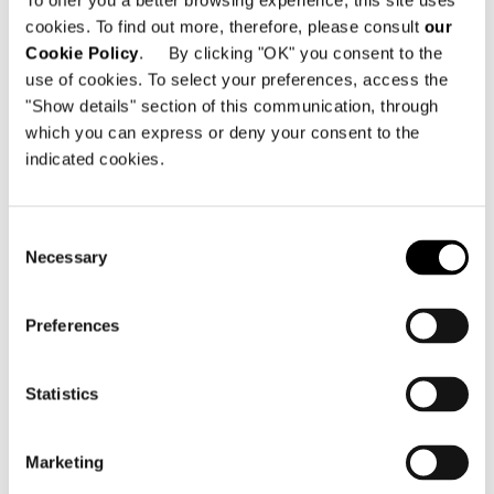
To offer you a better browsing experience, this site uses
cookies. To find out more, therefore, please consult
our
Cookie Policy
. By clicking "OK" you consent to the
use of cookies. To select your preferences, access the
"Show details" section of this communication, through
which you can express or deny your consent to the
indicated cookies.
Consent
Necessary
Selection
Preferences
Statistics
構造体
In aluminium with high-rubber-content
elastic webbing, and coated in fire-resistant
Marketing
polyurethane foam. Structure is then