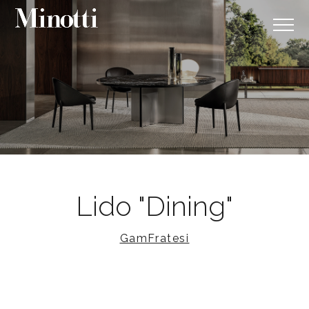
Lido "Dining"
GamFratesi