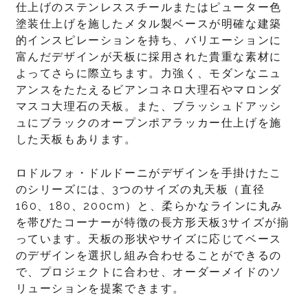
仕上げのステンレススチールまたはピューター色
塗装仕上げを施したメタル製ベースが明確な建築
的インスピレーションを持ち、バリエーションに
富んだデザインが天板に採用された貴重な素材に
よってさらに際立ちます。力強く、モダンなニュ
アンスをたたえるビアンコネロ大理石やマロンダ
マスコ大理石の天板。また、ブラッシュドアッシ
ュにブラックのオープンポアラッカー仕上げを施
した天板もあります。
ロドルフォ・ドルドーニがデザインを手掛けたこ
のシリーズには、3つのサイズの丸天板（直径
160、180、200cm）と、柔らかなラインに丸み
を帯びたコーナーが特徴の長方形天板3サイズが揃
っています。天板の形状やサイズに応じてベース
のデザインを選択し組み合わせることができるの
で、プロジェクトに合わせ、オーダーメイドのソ
リューションを提案できます。