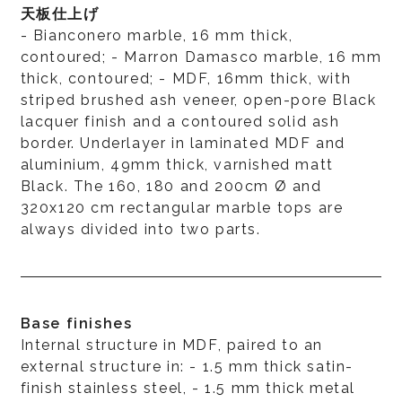
天板仕上げ
- Bianconero marble, 16 mm thick,
contoured; - Marron Damasco marble, 16 mm
thick, contoured; - MDF, 16mm thick, with
striped brushed ash veneer, open-pore Black
lacquer finish and a contoured solid ash
border. Underlayer in laminated MDF and
aluminium, 49mm thick, varnished matt
Black. The 160, 180 and 200cm Ø and
320x120 cm rectangular marble tops are
always divided into two parts.
Base finishes
Internal structure in MDF, paired to an
external structure in: - 1.5 mm thick satin-
finish stainless steel, - 1.5 mm thick metal