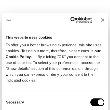
This website uses cookies
To offer you a better browsing experience, this site uses
構造体
cookies. To find out more, therefore, please consult
our
Backrest with aluminium insert coated in
Cookie Policy
. By clicking "OK" you consent to the
fire-resistant polyurethane foam, and seat in
use of cookies. To select your preferences, access the
wood covered with variable-density
"Show details" section of this communication, through
polyurethane foam. A metal strip, with finish
which you can express or deny your consent to the
the same as the base, is attached to the
indicated cookies.
seat cushion. Backrest and seat encased in
breathable heat-bonded fibre laminated to
Consent
white hypoallergenic cotton fabric for added
Necessary
Selection
softness.