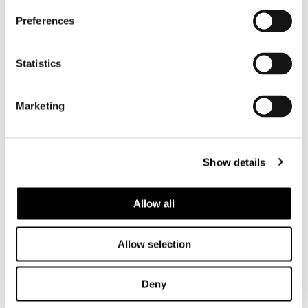
Preferences
クッション
Statistics
Lumbar cushion attached to the seat
backrest contains a thermoformed structural
element composed of polyester felt coated
Marketing
in fire-resistant polyurethane foam
laminated to hypoallergenic white cotton
fabric.
Show details
Allow all
カバー
Upholstery is completely removable in both
Allow selection
the fabric and leather versions.
Deny