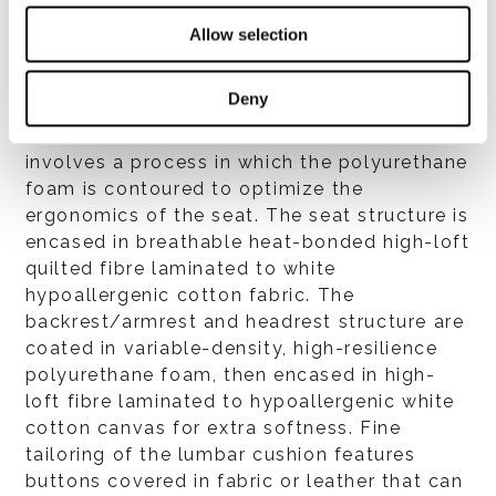
high-resilience, variable-density
polyurethane foam. A core insert made of
Allow selection
steel pocket springs ensures non-
deformability of the seat and greater
Deny
comfort. The inclination of the seat is
customised to lend maximum comfort; this
involves a process in which the polyurethane
foam is contoured to optimize the
ergonomics of the seat. The seat structure is
encased in breathable heat-bonded high-loft
quilted fibre laminated to white
hypoallergenic cotton fabric. The
backrest/armrest and headrest structure are
coated in variable-density, high-resilience
polyurethane foam, then encased in high-
loft fibre laminated to hypoallergenic white
cotton canvas for extra softness. Fine
tailoring of the lumbar cushion features
buttons covered in fabric or leather that can