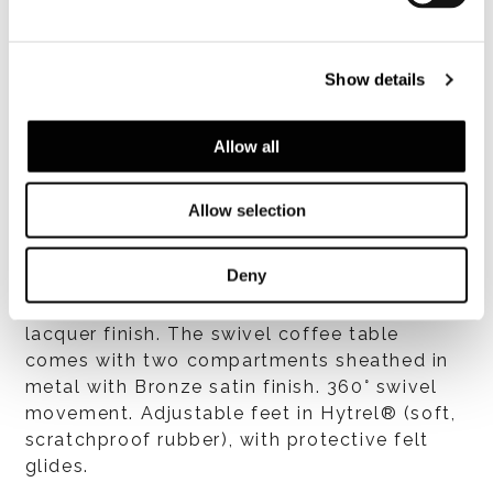
mm thick, contoured and partially recessed
(5 mm exposed); - Verde Lepanto marble, 20
mm thick, contoured and partially recessed
Show details
(5 mm exposed); - Calacatta marble, 20 mm
thick, contoured and partially recessed (5
Allow all
mm exposed); - Black pâte de verre glass, 15
mm thick, contoured and partially recessed
(5 mm exposed).
Allow selection
Structure: contoured interior in MDF,
sheathed in plywood: - glossy lacquer in
Deny
Burnt Brown, Moka or Moss colour; - brushed
larch veneer, open-pore Licorice colour
lacquer finish. The swivel coffee table
comes with two compartments sheathed in
metal with Bronze satin finish. 360° swivel
movement. Adjustable feet in Hytrel® (soft,
scratchproof rubber), with protective felt
glides.