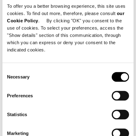
To offer you a better browsing experience, this site uses
cookies. To find out more, therefore, please consult
our
Cookie Policy
. By clicking "OK" you consent to the
use of cookies. To select your preferences, access the
"Show details" section of this communication, through
which you can express or deny your consent to the
indicated cookies.
Consent
Necessary
Selection
VIEW ALL
Preferences
Statistics
SWIVEL COFFEE TABLE 61X45 H54 CM
Top finishes: - Rosso Levanto marble, 20
Marketing