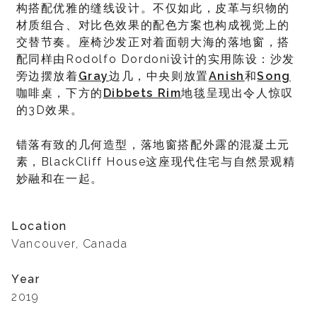
构搭配优雅的缝线设计。不仅如此，皮革与织物的
材质组合、对比色效果的配色方案也构成视觉上的
交替节奏。座椅沙发正对着面朝大海的落地窗，搭
配同样由Rodolfo Dordoni设计的实用陈设：沙发
旁边摆放着
Gray
边几，中央则放置
Anish
和
Song
咖啡桌，下方的
Dibbets Rim
地毯呈现出令人惊叹
的3D效果。
错落有致的几何造型，落地窗搭配外露的混凝土元
素，BlackCliff House这座现代住宅与自然景观精
妙融和在一起。
Location
Vancouver, Canada
Year
2019