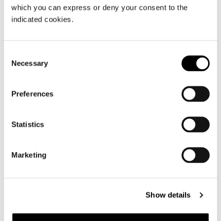
巴西，JN HOUSE
which you can express or deny your consent to the
indicated cookies.
了解更多
Consent
Necessary
Selection
Preferences
Statistics
Marketing
Show details