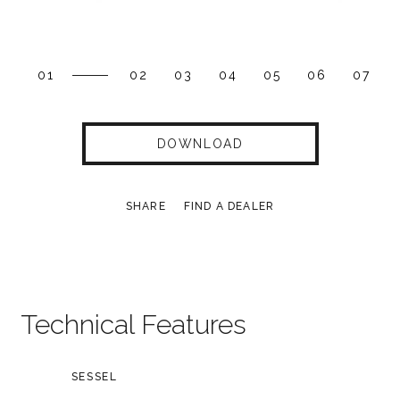
01
02
03
04
05
06
07
DOWNLOAD
SHARE
FIND A DEALER
Technical Features
SESSEL