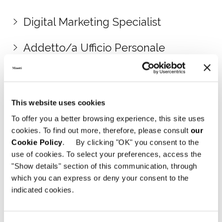
Digital Marketing Specialist
Addetto/a Ufficio Personale
Senior 3D Artist / Professionista
Modellazione 3D
This website uses cookies
Addetto back office (lingua tedesca)
To offer you a better browsing experience, this site uses
cookies. To find out more, therefore, please consult
our
Cookie Policy
. By clicking "OK" you consent to the
Addetto back office (lingua cinese e
use of cookies. To select your preferences, access the
inglese)
"Show details" section of this communication, through
which you can express or deny your consent to the
Architetto / Interior Designer Senior
indicated cookies.
Progettista imbottiti