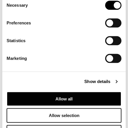
Necessary
Selection
Sonstiges zum Thema
Preferences
Minotti Los Angeles by Ecru Inc.
.
Statistics
Marketing
VIEW GALLERY
Show details
Allow all
Allow selection