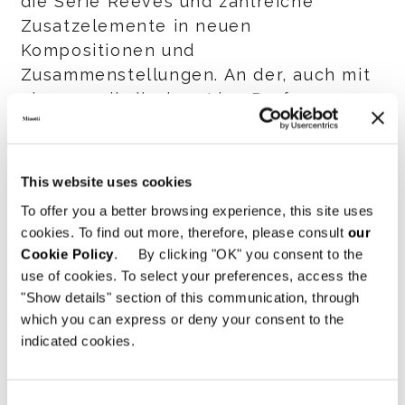
die Serie Reeves und zahlreiche
Zusatzelemente in neuen
Kompositionen und
Zusammenstellungen. An der, auch mit
einer musikalischen Live Performance
belebten Party, nahmen Roberto und
Alessandro Minotti teil, die sich,
gemeinsam mit Mary Ta – der Inhaberin
This website uses cookies
von Minotti L.A. – und ihren
To offer you a better browsing experience, this site uses
Mitarbeitern, lange mit den Gästen in
cookies. To find out more, therefore, please consult
our
einer warmen, herzlichen Atmosphäre
Cookie Policy
. By clicking "OK" you consent to the
unterhielten.
use of cookies. To select your preferences, access the
"Show details" section of this communication, through
which you can express or deny your consent to the
SHARE
DRUCKEN
DOWNLOAD PDF
indicated cookies.
ZURÜCK ZU NEWS
Consent