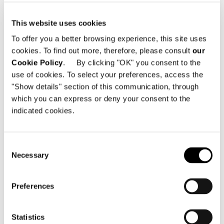
Westküste zu verbreiten.
This website uses cookies
Bei dieser Gelegenheit wird auch
To offer you a better browsing experience, this site uses
erstmals die
2025 Collection
im Store
cookies. To find out more, therefore, please consult
our
vorgestellt. Mit dieser Möbelkollektion
Cookie Policy
. By clicking "OK" you consent to the
erneuert die Marke ihre Designsprache
use of cookies. To select your preferences, access the
mit einer zeitgemäßen Perspektive und
"Show details" section of this communication, through
präsentiert eine Auswahl
which you can express or deny your consent to the
repräsentativer Stücke, darunter
indicated cookies.
insbesondere das Sitzprogramm
Coupé
, das von Tagliaferri selbst
Consent
entworfen wurde.
Necessary
Selection
Heute bekräftigt
Minotti Los Angeles
Preferences
seinen Anspruch, den Dialog zwischen
Tradition und Innovation, zwischen
italienischen Wurzeln und
Statistics