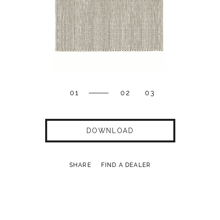
01
02
03
DOWNLOAD
SHARE
FIND A DEALER