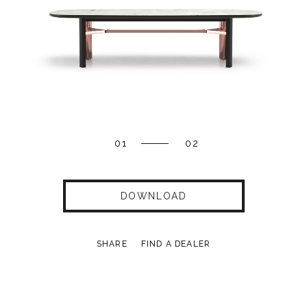
01
02
DOWNLOAD
SHARE
FIND A DEALER